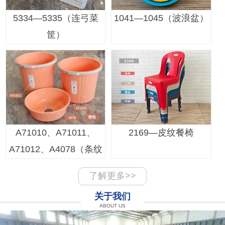
5334—5335（连弓菜
1041—1045（波浪盆）
筐）
A71010、A71011、
2169—皮纹餐椅
A71012、A4078（条纹
桶盆套装）
了解更多>>
关于我们
ABOUT US