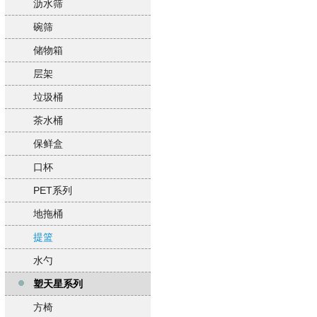
沥水筛
碗筛
储物箱
层架
垃圾桶
茶水桶
保鲜盒
口杯
PET系列
地拖桶
提篮
水勺
塑天星系列
方椅