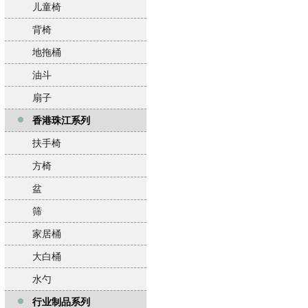
儿童椅
背椅
地拖桶
油斗
扇子
香港珠江系列
扶手椅
方椅
盆
筛
家居桶
大白桶
水勺
行业制品系列