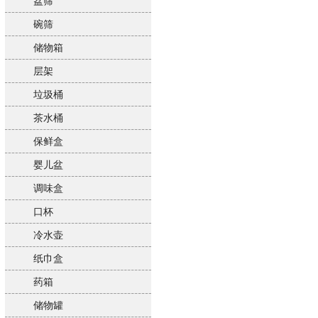
盆筛
碗筛
储物箱
层架
垃圾桶
茶水桶
保鲜盒
婴儿盆
调味盒
口杯
冷水壶
纸巾盒
药箱
储物罐