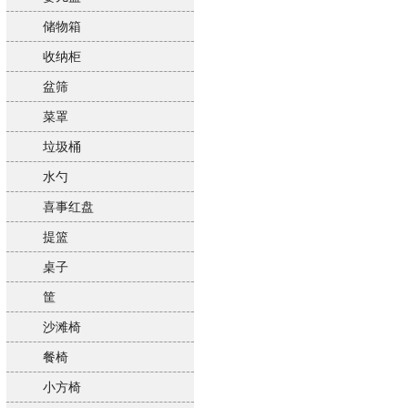
储物箱
收纳柜
盆筛
菜罩
垃圾桶
水勺
喜事红盘
提篮
桌子
筐
沙滩椅
餐椅
小方椅