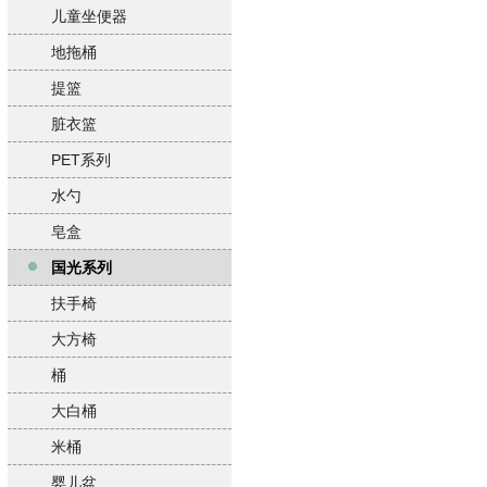
儿童坐便器
地拖桶
提篮
脏衣篮
PET系列
水勺
皂盒
国光系列
扶手椅
大方椅
桶
大白桶
米桶
婴儿盆