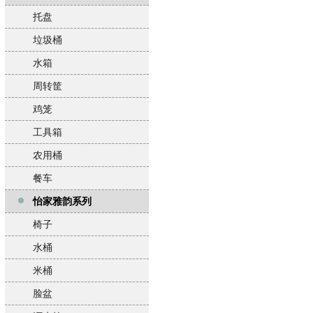
托盘
垃圾桶
水箱
周转筐
鸡笼
工具箱
农用桶
餐车
怡家雅韵系列
椅子
水桶
米桶
脸盆